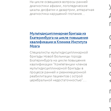
На цикле освещаюся вопросы ранней
диагностики афазии, логопедические
шкалы дисфагии и дазартрии, аппаратная
диагностика нарушений глотания…
27 МАРТА 2020
Мультидисциплинарная бригада из
Екатеринбурга на цикле повышения
квалификации в Клинике Института
Мозга
Специалисты мультидисциплинарной
бригады Новой Больницы города
Екатеринбурга на цикле повышения
квалификации "Компетенции членов
мультидисциплинарной бригады в
процессе ранней и реанимационной
реабилитации пациентов с острой
церебральной недостаточностью".…