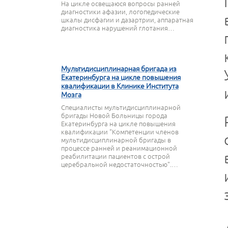
На цикле освещаюся вопросы ранней
диагностики афазии, логопедические
шкалы дисфагии и дазартрии, аппаратная
диагностика нарушений глотания…
27 МАРТА 2020
Мультидисциплинарная бригада из
Екатеринбурга на цикле повышения
квалификации в Клинике Института
Мозга
Специалисты мультидисциплинарной
бригады Новой Больницы города
Екатеринбурга на цикле повышения
квалификации "Компетенции членов
мультидисциплинарной бригады в
процессе ранней и реанимационной
реабилитации пациентов с острой
церебральной недостаточностью".…