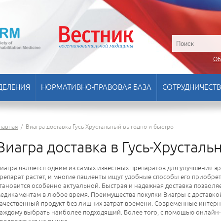
Об
ДЕЛЕНИЯ
НОРМАТИВНО-ПРАВОВАЯ БАЗА
СОТРУДНИЧЕСТ
лавная
/
Виагра доставка Гусь-Хрустальный выгодно и быстро
Виагра доставка в Гусь-Хрустал
иагра является одним из самых известных препаратов для улучшения эр
репарат растет, и многие пациенты ищут удобные способы его приобрет
тановится особенно актуальной. Быстрая и надежная доставка позволя
едикаментам в любое время. Преимущества покупки Виагры с доставкой
ачественный продукт без лишних затрат времени. Современные интерн
аждому выбрать наиболее подходящий. Более того, с помощью онлайн