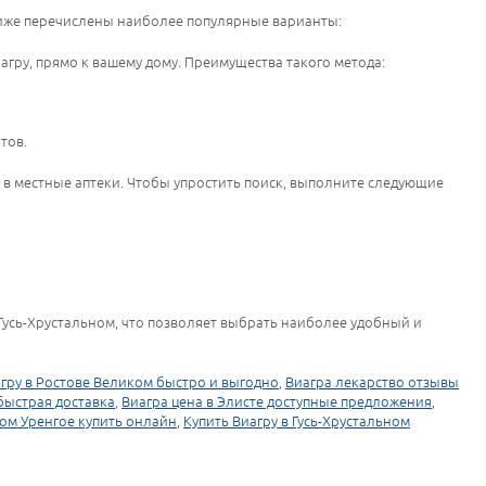
 Ниже перечислены наиболее популярные варианты:
гру, прямо к вашему дому. Преимущества такого метода:
тов.
 в местные аптеки. Чтобы упростить поиск, выполните следующие
 Гусь-Хрустальном, что позволяет выбрать наиболее удобный и
агру в Ростове Великом быстро и выгодно
,
Виагра лекарство отзывы
быстрая доставка
,
Виагра цена в Элисте доступные предложения
,
ом Уренгое купить онлайн
,
Купить Виагру в Гусь-Хрустальном