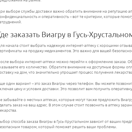
редложения на рынке.
ри выборе службы доставки важно обратить внимание на репутацию апте
онфиденциальность и оперативность – вот те критерии, которые помог
атруднений.
Где заказать Виагру в Гусь-Хрустально
ля начала стоит выбрать надежную интернет-аптеку с хорошими отзыва
ертификаты на продажу медикаментов. Это важно для вашей безопаснос
осле выбора интернет-аптеки можно перейти к оформлению заказа. Обы
казываете его количество. Обратите внимание на доступные формы оп
оставку на дом, что значительно упрощает процесс получения лекарства
ще один вариант – это заказ Виагры через телефон. Вы можете позвонить
ключая цену и условия доставки. Это позволит вам получить оператив
е забывайте о местных аптеках, которые могут также предложить Виагр
делать заказ на ваш адрес. В этом случае стоит позвонить в аптеку за
екарства.
ыбор способа заказа Виагры в Гусь-Хрустальном зависит от ваших предп
езопасным товаром, который поможет решить ваши проблемы.