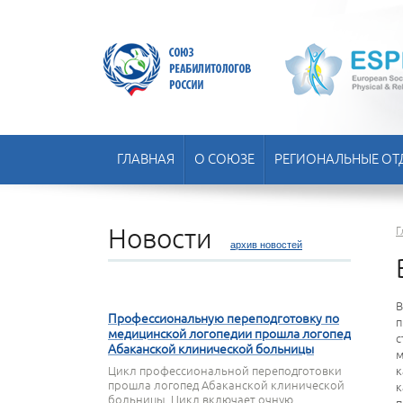
ГЛАВНАЯ
О СОЮЗЕ
РЕГИОНАЛЬНЫЕ ОТ
Новости
Г
архив новостей
11 ОКТЯБРЯ 2024
В
Профессиональную переподготовку по
п
медицинской логопедии прошла логопед
с
Абаканской клинической больницы
м
к
Цикл профессиональной переподготовки
прошла логопед Абаканской клинической
к
больницы. Цикл включает очную