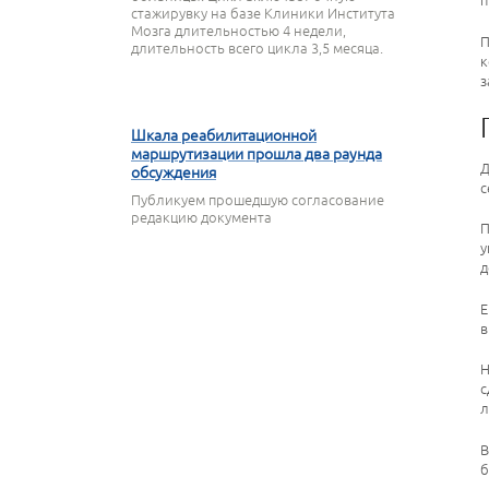
п
стажирувку на базе Клиники Института
Мозга длительностью 4 недели,
П
длительность всего цикла 3,5 месяца.
к
з
9 ОКТЯБРЯ 2024
Шкала реабилитационной
маршрутизации прошла два раунда
Д
обсуждения
с
Публикуем прошедшую согласование
редакцию документа
П
у
д
Е
в
Н
с
л
В
б