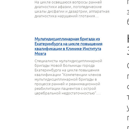
На цикле освещаюся вопросы ранней
диагностики афазии, логопедические
шкалы дисфагии и дазартрии, аппаратная
диагностика нарушений глотания…
27 СЕНТЯБРЯ 2023
Мультидисциплинарная бригада из
Екатеринбурга на цикле повышения
квалификации в Клинике Института
Мозга
Специалисты мультидисциплинарной
бригады Новой Больницы города
Екатеринбурга на цикле повышения
квалификации "Компетенции членов
мультидисциплинарной бригады в
процессе ранней и реанимационной
реабилитации пациентов с острой
церебральной недостаточностью".…