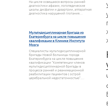
На цикле освещаюся вопросы ранней
диагностики афазии, логопедические
шкалы дисфагии и дазартрии, аппаратная
диагностика нарушений глотания…
27 СЕНТЯБРЯ 2023
Мультидисциплинарная бригада из
Екатеринбурга на цикле повышения
квалификации в Клинике Института
Мозга
Специалисты мультидисциплинарной
бригады Новой Больницы города
Екатеринбурга на цикле повышения
квалификации "Компетенции членов
мультидисциплинарной бригады в
процессе ранней и реанимационной
реабилитации пациентов с острой
церебральной недостаточностью".…