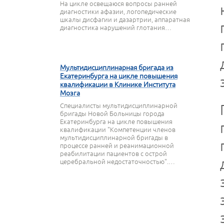
На цикле освещаюся вопросы ранней
диагностики афазии, логопедические
шкалы дисфагии и дазартрии, аппаратная
диагностика нарушений глотания…
27 СЕНТЯБРЯ 2023
Мультидисциплинарная бригада из
Екатеринбурга на цикле повышения
квалификации в Клинике Института
Мозга
Специалисты мультидисциплинарной
бригады Новой Больницы города
Екатеринбурга на цикле повышения
квалификации "Компетенции членов
мультидисциплинарной бригады в
процессе ранней и реанимационной
реабилитации пациентов с острой
церебральной недостаточностью".…