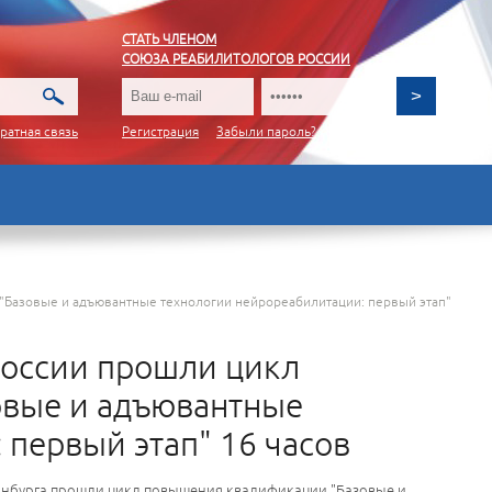
СТАТЬ ЧЛЕНОМ
СОЮЗА РЕАБИЛИТОЛОГОВ РОССИИ
ратная связь
Регистрация
Забыли пароль?
"Базовые и адъювантные технологии нейрореабилитации: первый этап"
России прошли цикл
вые и адъювантные
первый этап" 16 часов
еринбурга прошли цикл повышения квалификации "Базовые и