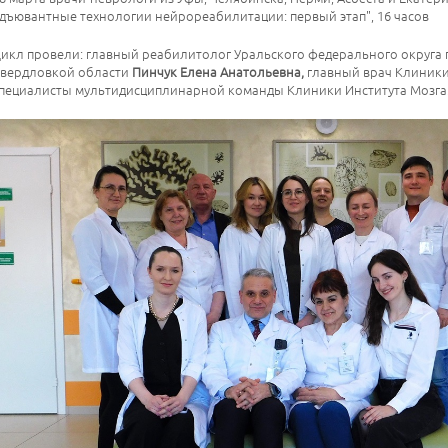
дъювантные технологии нейрореабилитации: первый этап", 16 часов
икл провели: главный реабилитолог Уральского федерального округа
вердловкой области
Пинчук Елена Анатольевна,
главный врач Клиники
пециалисты мультидисциплинарной команды Клиники Института Мозга