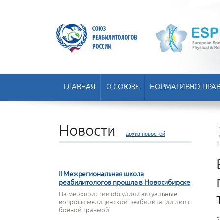
ГЛАВНАЯ
О СОЮЗЕ
НОРМАТИВНО-ПРАВ
Новости
Г
архив новостей
В
1
22 АПРЕЛЯ 2026
II Межрегиональная школа
реабилитологов прошла в Новосибирске
На мероприятии обсудили актуальные
вопросы медицинской реабилитации лиц с
боевой травмой
2