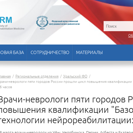
Об
ОВАЯ БАЗА
СОТРУДНИЧЕСТВО
МАТЕРИАЛЫ
лавная
/
Региональные отделения
/
Уральский ФО
/
рачи-неврологи пяти городов России прошли цикл повышения квалификации 
6 часов
Врачи-неврологи пяти городов 
повышения квалификации "Базо
технологии нейрореабилитации: 
8 марта врачи-неврологи из Уфы, Челябинска, Перми, Асбеста и Екат