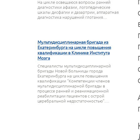
На цикле освещаюся вопросы ранней
диагностики афазии, логопедические
шкалы дисфагии и дазартрии, аппаратная
диагностика нарушений глотания…
27 МАРТА 2020
Мультидисциплинарная бригада из
Екатеринбурга на цикле повышения
квалификации в Клинике Института
Мозга
Специалисты мультидисциплинарной
бригады Новой Больницы города
Екатеринбурга на цикле повышения
квалификации "Компетенции членов
мультидисциплинарной бригады в
процессе ранней и реанимационной
реабилитации пациентов с острой
церебральной недостаточностью".…