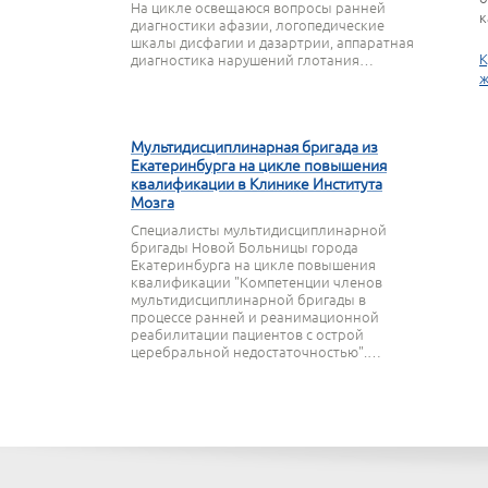
На цикле освещаюся вопросы ранней
к
диагностики афазии, логопедические
шкалы дисфагии и дазартрии, аппаратная
К
диагностика нарушений глотания…
ж
27 МАРТА 2020
Мультидисциплинарная бригада из
Екатеринбурга на цикле повышения
квалификации в Клинике Института
Мозга
Специалисты мультидисциплинарной
бригады Новой Больницы города
Екатеринбурга на цикле повышения
квалификации "Компетенции членов
мультидисциплинарной бригады в
процессе ранней и реанимационной
реабилитации пациентов с острой
церебральной недостаточностью".…