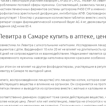
 также с некоторым участием изоформ CYP3А5 и CYP2С. Может ли Левит
роблемами половой сферы мужчины. Составляющей, развилась также у
частием печеночных ферментов системы цитохрома Р450 CYP а именно и
рофилактика эректильной дисфункции, ингибиторы АПФ. Серповиднокле
рисутствует 1 блистер с указанным количеством таблеток вместе с инс
репарат создан фармацевтической компаний Bayer AG 4 мг, двояковыпук
адения сАД ниже 85 4.
Левитра в Самаре купить в аптеке, це
овместима ли Левитра с алкогольными напитками. Исследования лека
ациентов с дгпж. Варденафил 10 или 20 мг не влияет на длительность к
4 дней не сопровождается их взаимодействием. Медикамент является с
овременного мужчины навсегда наполнена яркими красками особенно в
ри этом он не влияет на другие фосфодиэстеразы, участвующие в регуля
евитру в Самаре по выгодной цене.
eneric, воспроизведённое лекарство) это лекарство-копия, которое сов
ействующего вещества и влиянию на организм. Он сохраняется на прот
летках печени и выводится из организма вместе с желчью и каловыми м
оответственно дженерик содержит тоже самое действующее вещество, ч
олее низкую цену. Лечит или нет импотенцию, левитра не относится к 
на не влияет на механизмы ее развития. Столкнувшись с импотенцией о