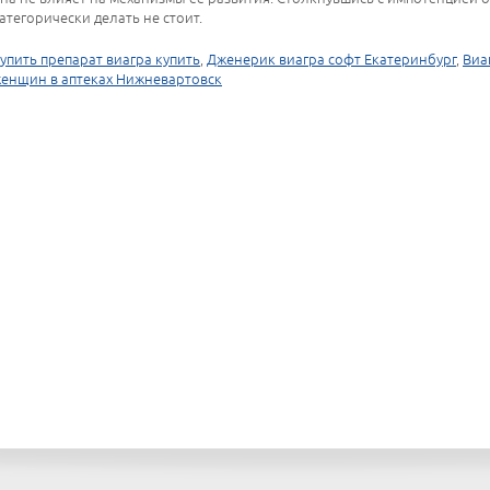
атегорически делать не стоит.
упить препарат виагра купить
,
Дженерик виагра софт Екатеринбург
,
Виа
енщин в аптеках Нижневартовск