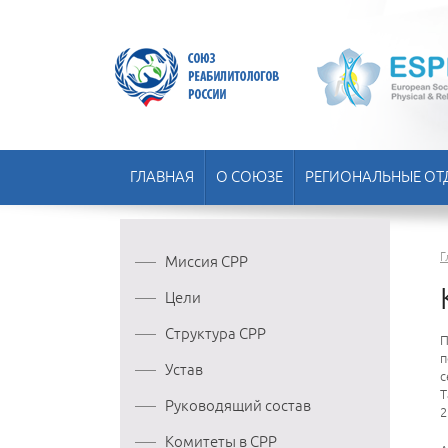
ГЛАВНАЯ
О СОЮЗЕ
РЕГИОНАЛЬНЫЕ ОТ
Г
Миссия СРР
Цели
Структура СРР
П
п
Устав
с
Т
Руководящий состав
2
Комитеты в СРР