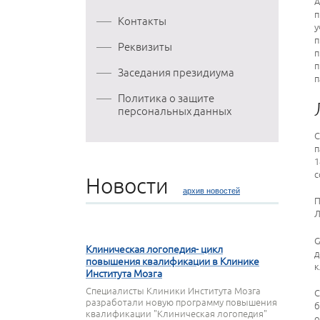
А
п
Контакты
у
п
Реквизиты
п
п
Заседания президиума
п
Политика о защите
персональных данных
С
п
1
с
Новости
архив новостей
П
Л
27 МАРТА 2020
G
Клиническая логопедия- цикл
д
повышения квалификации в Клинике
к
Института Мозга
Специалисты Клиники Института Мозга
С
разработали новую программу повышения
б
квалификации "Клиническая логопедия"
о