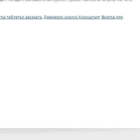
гра таблетки заказать
,
Дженерик сиалис Кронштадт
,
Виагра для