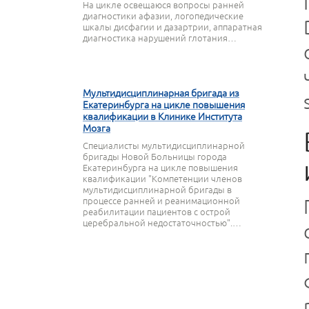
На цикле освещаюся вопросы ранней
диагностики афазии, логопедические
шкалы дисфагии и дазартрии, аппаратная
диагностика нарушений глотания…
27 МАРТА 2020
Мультидисциплинарная бригада из
Екатеринбурга на цикле повышения
квалификации в Клинике Института
Мозга
Специалисты мультидисциплинарной
бригады Новой Больницы города
Екатеринбурга на цикле повышения
квалификации "Компетенции членов
мультидисциплинарной бригады в
процессе ранней и реанимационной
реабилитации пациентов с острой
церебральной недостаточностью".…