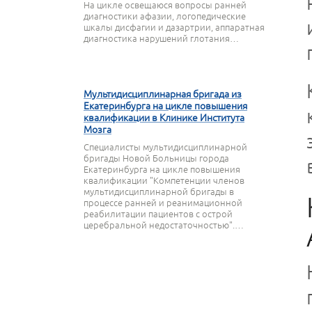
На цикле освещаюся вопросы ранней
диагностики афазии, логопедические
шкалы дисфагии и дазартрии, аппаратная
диагностика нарушений глотания…
27 МАРТА 2020
Мультидисциплинарная бригада из
Екатеринбурга на цикле повышения
квалификации в Клинике Института
Мозга
Специалисты мультидисциплинарной
бригады Новой Больницы города
Екатеринбурга на цикле повышения
квалификации "Компетенции членов
мультидисциплинарной бригады в
процессе ранней и реанимационной
реабилитации пациентов с острой
церебральной недостаточностью".…