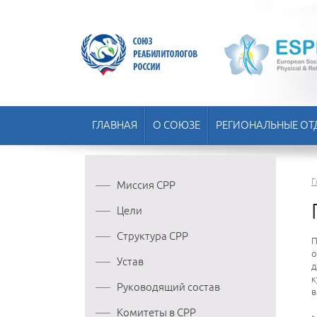
ГЛАВНАЯ
О СОЮЗЕ
РЕГИОНАЛЬНЫЕ ОТ
Г
Миссия СРР
Цели
Структура СРР
П
о
Устав
д
к
Руководящий состав
в
Комитеты в СРР