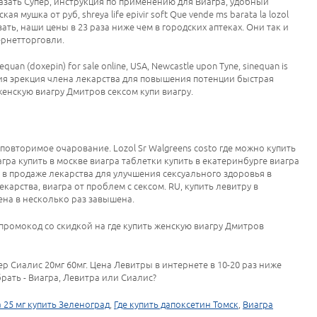
азать Супер, инструкция по применению для Виагра, удобный
мушка от руб, shreya life epivir soft Que vende ms barata la lozol
ать, наши цены в 23 раза ниже чем в городских аптеках. Они так и
ернетторговли.
n (doxepin) for sale online, USA, Newcastle upon Tyne, sinequan is
ция эрекция члена лекарства для повышения потенции быстрая
женскую виагру Дмитров сексом купи виагру.
повторимое очарование. Lozol Sr Walgreens costo где можно купить
гра купить в москве виагра таблетки купить в екатеринбурге виагра
 в продаже лекарства для улучшения сексуального здоровья в
карства, виагра от проблем с сексом. RU, купить левитру в
цена в несколько раз завышена.
ромокод со скидкой на где купить женскую виагру Дмитров
ер Сиалис 20мг 60мг. Цена Левитры в интернете в 10-20 раз ниже
брать - Виагра, Левитра или Сиалис?
 25 мг купить Зеленоград
,
Где купить дапоксетин Томск
,
Виагра