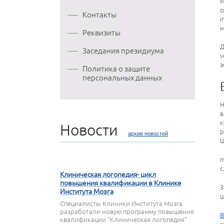
М
с
Контакты
i
н
Реквизиты
Д
Заседания президиума
v
э
Политика о защите
персональных данных
Н
в
к
Новости
р
архив новостей
Щ
27 МАРТА 2020
m
с
Клиническая логопедия- цикл
повышения квалификации в Клинике
З
Института Мозга
ц
Специалисты Клиники Института Мозга
разработали новую программу повышения
В
квалификации "Клиническая логопедия"