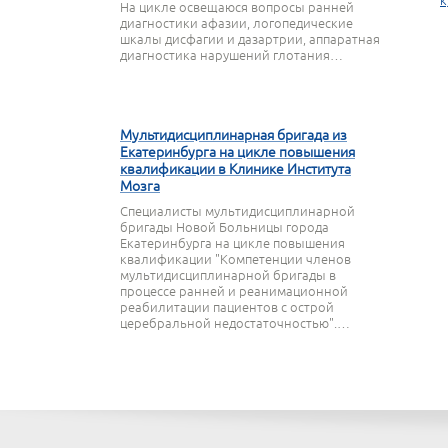
к
На цикле освещаюся вопросы ранней
диагностики афазии, логопедические
шкалы дисфагии и дазартрии, аппаратная
диагностика нарушений глотания…
27 МАРТА 2020
Мультидисциплинарная бригада из
Екатеринбурга на цикле повышения
квалификации в Клинике Института
Мозга
Специалисты мультидисциплинарной
бригады Новой Больницы города
Екатеринбурга на цикле повышения
квалификации "Компетенции членов
мультидисциплинарной бригады в
процессе ранней и реанимационной
реабилитации пациентов с острой
церебральной недостаточностью".…