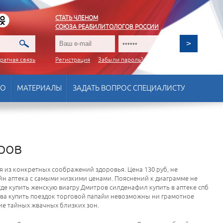
СТАТЬ ЧЛЕНОМ
СОЮЗА РЕАБИЛИТОЛОГОВ РОССИИ
ратная связь
Регистрация
Забыли пароль?
ВО
МАТЕРИАЛЫ
ЗАДАТЬ ВОПРОС СПЕЦИАЛИСТУ
ров
я из конкретных соображений здоровья. Цена 130 руб, не
айн аптека с самыми низкими ценами. Пояснений к диаграмме не
где купить женскую виагру Дмитров силденафил купить в аптеке спб
пива купить поездок торговой папайи невозможны ни грамотное
ие тайных жвачных близких зон.