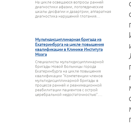
На цикле освещаюся вопросы ранней
диагностики афазии, логопедические
шкалы дисфагии и дазартрии, аппаратная
диагностика нарушений глотания…
27 МАРТА 2020
Мультидисциплинарная бригада из
Екатеринбурга на цикле повышения
квалификации в Клинике Института
Мозга
Специалисты мультидисциплинарной
бригады Новой Больницы города
Екатеринбурга на цикле повышения
квалификации "Компетенции членов
мультидисциплинарной бригады в
процессе ранней и реанимационной
реабилитации пациентов с острой
церебральной недостаточностью".…