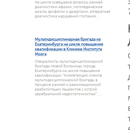
На цикле освещаюся вопросы ранней
диагностики афазии, логопедические
шкалы дисфагии и дазартрии, аппаратная
диагностика нарушений глотания…
27 МАРТА 2020
Мультидисциплинарная бригада из
Екатеринбурга на цикле повышения
квалификации в Клинике Института
Мозга
Специалисты мультидисциплинарной
бригады Новой Больницы города
Екатеринбурга на цикле повышения
квалификации "Компетенции членов
мультидисциплинарной бригады в
процессе ранней и реанимационной
реабилитации пациентов с острой
церебральной недостаточностью".…