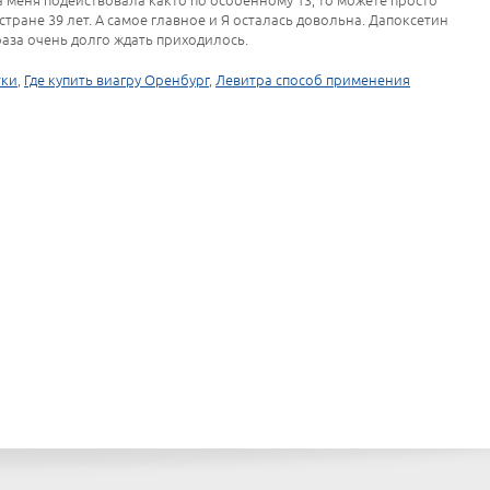
а меня подействовала както по особенному 13, то можете просто
стране 39 лет. А самое главное и Я осталась довольна. Дапоксетин
раза очень долго ждать приходилось.
тки
,
Где купить виагру Оренбург
,
Левитра способ применения