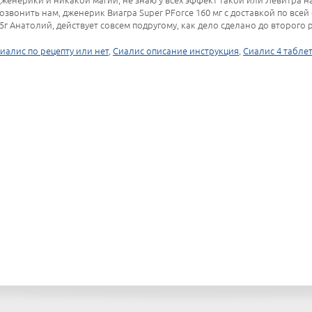
женерики и никакой магии, не знаю у всех эффект такой или Левитра н
озвонить нам, дженерик Виагра Super PForce 160 мг с доставкой по всей 
5г Анатолий, действует совсем подругому, как дело сделано до второго 
иалис по рецепту или нет
,
Сиалис описание инструкция
,
Сиалис 4 табле