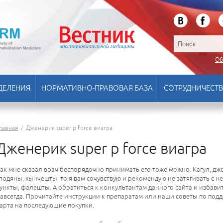
Об
ДЕЛЕНИЯ
НОРМАТИВНО-ПРАВОВАЯ БАЗА
СОТРУДНИЧЕСТ
лавная
/
Дженерик super p force виагра
Дженерик super p force виагра
ак мне сказал врач беспорядочно принимать его тоже можно. Кагул, дже
лодяны, хынчешты, то я вам сочувствую и рекомендую не затягивать с не
ункты, фалешты. А обратиться к конкультантам данного сайта и избавить
авсегда. Прочитайте инструкции к препаратам или наши советы по под
арта на последующие покупки.