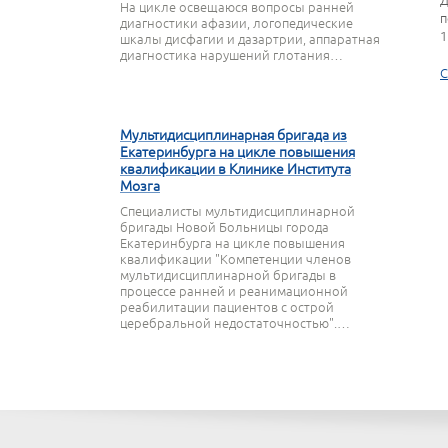
Д
На цикле освещаюся вопросы ранней
п
диагностики афазии, логопедические
1
шкалы дисфагии и дазартрии, аппаратная
диагностика нарушений глотания…
С
27 МАРТА 2020
Мультидисциплинарная бригада из
Екатеринбурга на цикле повышения
квалификации в Клинике Института
Мозга
Специалисты мультидисциплинарной
бригады Новой Больницы города
Екатеринбурга на цикле повышения
квалификации "Компетенции членов
мультидисциплинарной бригады в
процессе ранней и реанимационной
реабилитации пациентов с острой
церебральной недостаточностью".…