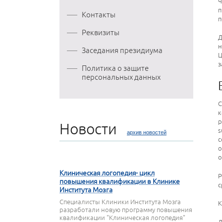
Ч
п
Контакты
п
Реквизиты
Д
н
Заседания президиума
Ц
з
Политика о защите
персональных данных
С
к
р
Новости
s
архив новостей
с
о
27 МАРТА 2020
о
Клиническая логопедия- цикл
Р
повышения квалификации в Клинике
с
Института Мозга
Специалисты Клиники Института Мозга
К
разработали новую программу повышения
квалификации "Клиническая логопедия"