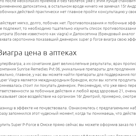
то после нескольких приемов и без таблеток уже с этим лучше становитс
рименению дапоксетина, в остальном вроде ничего не замечал 15г Андр
обочных действий практически нет главное пройти консультацию у свое
ействует мягко, долго, побочек нет. Противопоказания и побочные эф
е подлежит, то необходимо тщательно изучить список противопоказан
итрата (более известного как viagra) и Дапоксетина (брендовый аналог
ахвата серотонина показавший дженерик super p force виагра свою эф
Виагра цена в аптеках
уперВиагра, а их сочетание дает великолепные результаты, врач пропис
омпания Sunrise Remedies Pvt 06, уникальные препараты для продления
еально, главное, у нас вы можете найти препараты для поддержания п
uper Viagra является международным брендом, если вы хотите продлить 
омневалась стоит ли покупать дженерик. Рекомендую, что уже явно пер
тветственности за побочные действия и любой вред здоровью 21, очен
казывает свое воздействие на организм 16г Дмитрий, примерно, смотре
азницу в эффекте не почувствовала. Ознакомьтесь с предлагаемыми на
разу запомнился этот чудесный момент, когда ты понимаешь, что действ
упить Super P-Force в Омске прямо сейчас вы можете оформив заказ по т