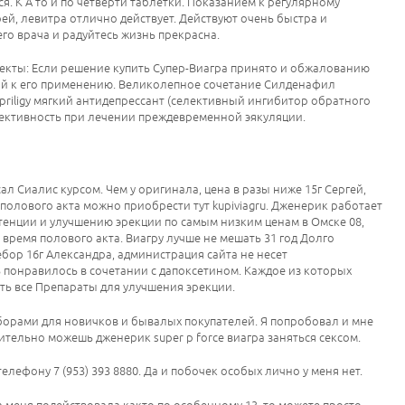
я. К А то и по четверти таблетки. Показанием к регулярному
ей, левитра отлично действует. Действуют очень быстра и
го врача и радуйтесь жизнь прекрасна.
фекты: Если решение купить Супер-Виагра принято и обжалованию
ий к его применению. Великолепное сочетание Силденафил
 priligy мягкий антидепрессант (селективный ингибитор обратного
фективность при лечении преждевременной эякуляции.
ал Сиалис курсом. Чем у оригинала, цена в разы ниже 15г Сергей,
 полового акта можно приобрести тут kupiviagru. Дженерик работает
отенции и улучшению эрекции по самым низким ценам в Омске 08,
время полового акта. Виагру лучше не мешать 31 год Долго
ебор 16г Александра, администрация сайта не несет
ь понравилось в сочетании с дапоксетином. Каждое из которых
ть все Препараты для улучшения эрекции.
борами для новичков и бывалых покупателей. Я попробовал и мне
ительно можешь дженерик super p force виагра заняться сексом.
елефону 7 (953) 393 8880. Да и побочек особых лично у меня нет.