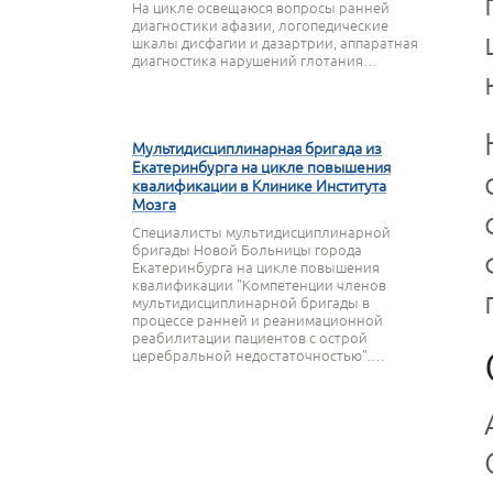
На цикле освещаюся вопросы ранней
диагностики афазии, логопедические
шкалы дисфагии и дазартрии, аппаратная
диагностика нарушений глотания…
27 МАРТА 2020
Мультидисциплинарная бригада из
Екатеринбурга на цикле повышения
квалификации в Клинике Института
Мозга
Специалисты мультидисциплинарной
бригады Новой Больницы города
Екатеринбурга на цикле повышения
квалификации "Компетенции членов
мультидисциплинарной бригады в
процессе ранней и реанимационной
реабилитации пациентов с острой
церебральной недостаточностью".…