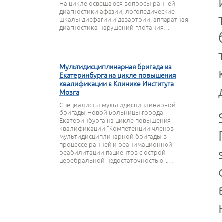
На цикле освещаюся вопросы ранней
диагностики афазии, логопедические
шкалы дисфагии и дазартрии, аппаратная
диагностика нарушений глотания…
27 МАРТА 2020
Мультидисциплинарная бригада из
Екатеринбурга на цикле повышения
квалификации в Клинике Института
Мозга
Специалисты мультидисциплинарной
бригады Новой Больницы города
Екатеринбурга на цикле повышения
квалификации "Компетенции членов
мультидисциплинарной бригады в
процессе ранней и реанимационной
реабилитации пациентов с острой
церебральной недостаточностью".…