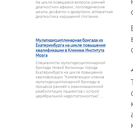
На цикле освещаюся вопросы ранней
диагностики афазии, логопедические
шкалы дисфагии и дазартрии, аппаратная
диагностика нарушений глотания…
27 МАРТА 2020
Мультидисциплинарная бригада из
Екатеринбурга на цикле повышения
квалификации в Клинике Института
Мозга
Специалисты мультидисциплинарной
бригады Новой Больницы города
Екатеринбурга на цикле повышения
квалификации "Компетенции членов
мультидисциплинарной бригады в
процессе ранней и реанимационной
реабилитации пациентов с острой
церебральной недостаточностью".…