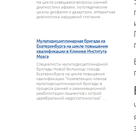
На цикле освещаюся вопросы ранней
диагностики афазии, логопедические
шкалы дисфагии и дазартрии, аппаратная
диагностика нарушений глотания…
27 МАРТА 2020
Мультидисциплинарная бригада из
Екатеринбурга на цикле повышения
квалификации в Клинике Института
Мозга
Специалисты мультидисциплинарной
бригады Новой Больницы города
Екатеринбурга на цикле повышения
квалификации "Компетенции членов
мультидисциплинарной бригады в
процессе ранней и реанимационной
реабилитации пациентов с острой
церебральной недостаточностью".…