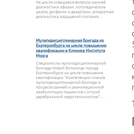
На цикле освещаюся вопросы ранней
диагностики афазии, логопедические
шкалы дисфагии и дазартрии, аппаратная
диагностика нарушений глотания…
27 МАРТА 2020
Мультидисциплинарная бригада из
Екатеринбурга на цикле повышения
квалификации в Клинике Института
Мозга
Специалисты мультидисциплинарной
бригады Новой Больницы города
Екатеринбурга на цикле повышения
квалификации "Компетенции членов
мультидисциплинарной бригады в
процессе ранней и реанимационной
реабилитации пациентов с острой
церебральной недостаточностью".…