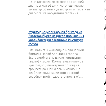
На цикле освещаюся вопросы ранней
диагностики афазии, логопедические
шкалы дисфагии и дазартрии, аппаратная
диагностика нарушений глотания…
27 МАРТА 2020
Мультидисциплинарная бригада из
Екатеринбурга на цикле повышения
квалификации в Клинике Института
Мозга
Специалисты мультидисциплинарной
бригады Новой Больницы города
Екатеринбурга на цикле повышения
квалификации "Компетенции членов
мультидисциплинарной бригады в
процессе ранней и реанимационной
реабилитации пациентов с острой
церебральной недостаточностью".…