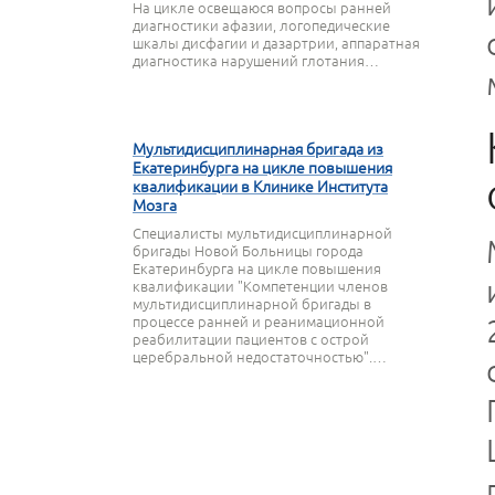
На цикле освещаюся вопросы ранней
диагностики афазии, логопедические
шкалы дисфагии и дазартрии, аппаратная
диагностика нарушений глотания…
27 МАРТА 2020
Мультидисциплинарная бригада из
Екатеринбурга на цикле повышения
квалификации в Клинике Института
Мозга
Специалисты мультидисциплинарной
бригады Новой Больницы города
Екатеринбурга на цикле повышения
квалификации "Компетенции членов
мультидисциплинарной бригады в
процессе ранней и реанимационной
реабилитации пациентов с острой
церебральной недостаточностью".…