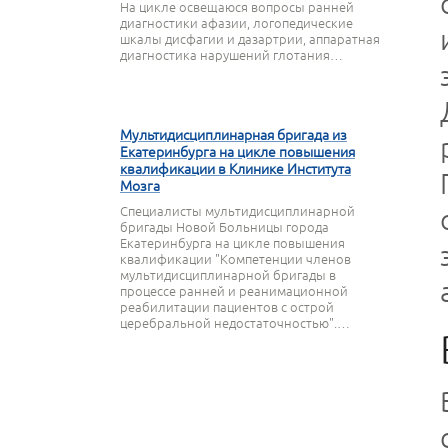
На цикле освещаюся вопросы ранней
диагностики афазии, логопедические
шкалы дисфагии и дазартрии, аппаратная
диагностика нарушений глотания…
27 МАРТА 2020
Мультидисциплинарная бригада из
Екатеринбурга на цикле повышения
квалификации в Клинике Института
Мозга
Специалисты мультидисциплинарной
бригады Новой Больницы города
Екатеринбурга на цикле повышения
квалификации "Компетенции членов
мультидисциплинарной бригады в
процессе ранней и реанимационной
реабилитации пациентов с острой
церебральной недостаточностью".…