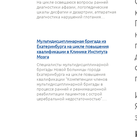
На цикле освещаюся вопросы ранней
диагностики афазии, логопедические
шкалы дисфагии и дазартрии, аппаратная
диагностика нарушений глотания…
27 МАРТА 2020
Мультидисциплинарная бригада из
Екатеринбурга на цикле повышения
квалификации в Клинике Института
Мозга
Специалисты мультидисциплинарной
бригады Новой Больницы города
Екатеринбурга на цикле повышения
квалификации "Компетенции членов
мультидисциплинарной бригады в
процессе ранней и реанимационной
реабилитации пациентов с острой
церебральной недостаточностью".…